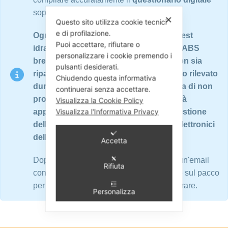
soprastante in tutte le sue parti.
✕
Questo sito utilizza cookie tecnici
e di profilazione.
Ogni ricambio è sottoposto a rigorosi test
Puoi accettare, rifiutare o
idraulici ed elettronici su banchi prova ABS
personalizzare i cookie premendo i
brevettati. Nel caso in cui il ricambio non sia
pulsanti desiderati.
riparabile o non presenti nessun guasto rilevato
Chiudendo questa informativa
durante i test, oppure nel caso si scelga di non
continuerai senza accettare.
procedere con la riparazione ABS, verrà
Visualizza la Cookie Policy
Visualizza l'Informativa Privacy
applicata una quota di € 60,00 per la gestione
della pratica e per i test meccanici ed elettronici
dell'ABS.
Accetta
Dopo la conferma dell'ordine, riceverete un'email
Rifiuta
contenente la lettera di vettura da apporre sul pacco
per il ritiro del Ricambio da spedire e riparare.
Personalizza