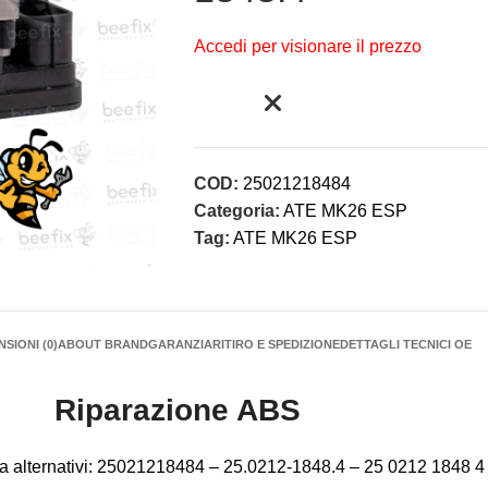
Accedi per visionare il prezzo
COD:
25021218484
Categoria:
ATE MK26 ESP
Tag:
ATE MK26 ESP
SIONI (0)
ABOUT BRAND
GARANZIA
RITIRO E SPEDIZIONE
DETTAGLI TECNICI OE
Riparazione ABS
cerca alternativi: 25021218484 – 25.0212-1848.4 – 25 0212 1848 