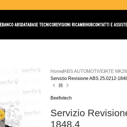
E
BANCO ABS
DATABASE TECNICO
REVISIONI RICAMBI
HUB
CONTATTI E ASSIST
Home
ABS AUTOMOTIVE
ATE MK26
Servizio Revisione ABS 25.0212-184
Beefixtech
Servizio Revisio
1848.4