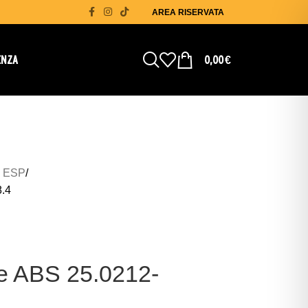
AREA RISERVATA
ENZA
0,00
€
 ESP
8.4
ne ABS 25.0212-