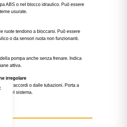
mpa ABS o nel blocco idraulico. Può essere
nterne usurate.
le ruote tendono a bloccarsi. Può essere
lico o da sensori ruota non funzionanti.
ne della pompa anche senza frenare. Indica
ane attiva.
one irregolare
, dai raccordi o dalle tubazioni. Porta a
✕
zione del sistema.