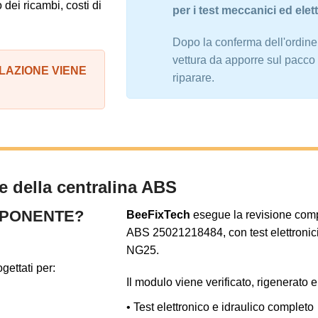
 dei ricambi, costi di
per i test meccanici ed elet
Dopo la conferma dell'ordine,
vettura da apporre sul pacco 
LLAZIONE VIENE
riparare.
e della centralina ABS
MPONENTE?
BeeFixTech
esegue la revisione compl
ABS 25021218484, con test elettronici 
NG25.
ogettati per:
Il modulo viene verificato, rigenerato 
• Test elettronico e idraulico completo