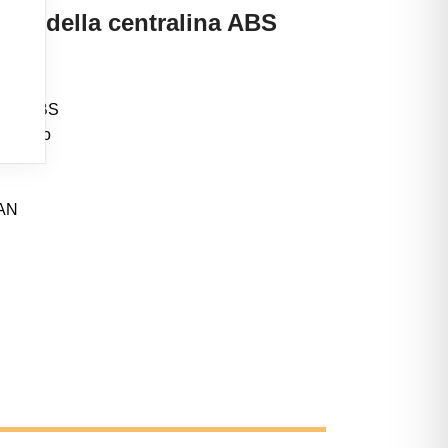
sto della centralina ABS
ompa ABS
ttronico
CAN