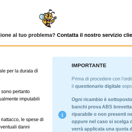
zione al tuo problema?
Contatta il nostro servizio clie
IMPORTANTE
ale per la durata dì
Prima di procedere con l'ord
il
questionario digitale
sopra
e sono pertanto
tualmente imputabili
Ogni ricambio è sottoposto a
banchi prova ABS brevettati
riparabile o non presenti n
riattacco, le spese di
oppure nel caso si scelga 
eventuali danni
verrà applicata una quota di