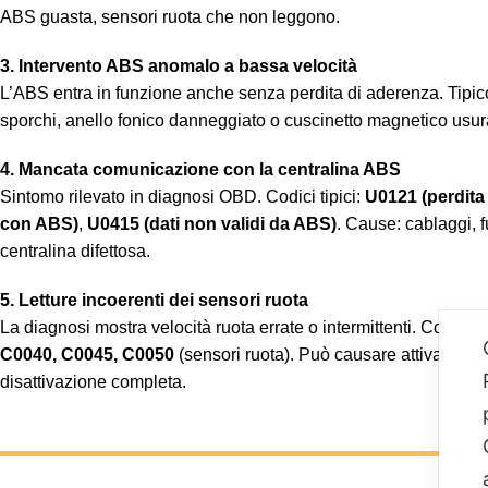
ABS guasta, sensori ruota che non leggono.
3. Intervento ABS anomalo a bassa velocità
L’ABS entra in funzione anche senza perdita di aderenza. Tipico
sporchi, anello fonico danneggiato o cuscinetto magnetico usur
4. Mancata comunicazione con la centralina ABS
Sintomo rilevato in diagnosi OBD. Codici tipici:
U0121 (perdit
con ABS)
,
U0415 (dati non validi da ABS)
. Cause: cablaggi, f
centralina difettosa.
5. Letture incoerenti dei sensori ruota
La diagnosi mostra velocità ruota errate o intermittenti. Codici f
C0040, C0045, C0050
(sensori ruota). Può causare attivazion
disattivazione completa.