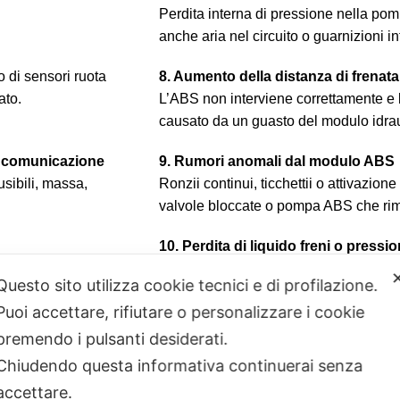
Perdita interna di pressione nella po
anche aria nel circuito o guarnizioni i
 di sensori ruota
8. Aumento della distanza di frenata
ato.
L’ABS non interviene correttamente e 
causato da un guasto del modulo idrau
a comunicazione
9. Rumori anomali dal modulo ABS
usibili, massa,
Ronzii continui, ticchettii o attivazio
valvole bloccate o pompa ABS che rim
10. Perdita di liquido freni o pressi
requenti:
C0035,
Può provenire dal blocco idraulico ABS
Questo sito utilizza cookie tecnici e di profilazione.
e ABS indesiderata o
frenata instabile e possibile disattiva
Puoi accettare, rifiutare o personalizzare i cookie
premendo i pulsanti desiderati.
Chiudendo questa informativa continuerai senza
accettare.