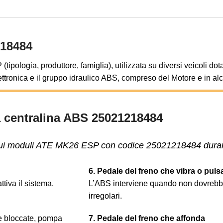
218484
pologia, produttore, famiglia), utilizzata su diversi veicoli dot
lettronica e il gruppo idraulico ABS, compreso del Motore e in al
a centralina ABS 25021218484
 sui moduli ATE MK26 ESP con codice 25021218484 durante
6. Pedale del freno che vibra o pul
tiva il sistema.
L’ABS interviene quando non dovrebbe.
irregolari.
ne bloccate, pompa
7. Pedale del freno che affonda