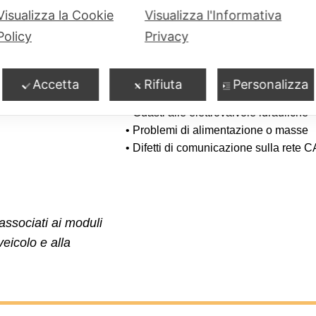
 questo
Cause frequenti del gua
Visualizza la Cookie
Visualizza l'Informativa
Policy
Privacy
25021218484
• Usura o bloccaggio del motorino p
Accetta
Rifiuta
Personalizza
 troviamo:
• Infiltrazioni di umidità nel modulo ele
• Guasti alle elettrovalvole idrauliche
• Problemi di alimentazione o masse
• Difetti di comunicazione sulla rete 
 associati ai moduli
eicolo e alla