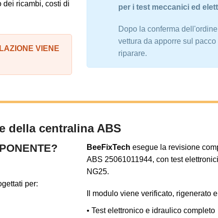
 dei ricambi, costi di
per i test meccanici ed elet
Dopo la conferma dell'ordine,
vettura da apporre sul pacco 
LLAZIONE VIENE
riparare.
e della centralina ABS
MPONENTE?
BeeFixTech
esegue la revisione compl
ABS 25061011944, con test elettronici 
NG25.
ogettati per:
Il modulo viene verificato, rigenerato 
• Test elettronico e idraulico completo