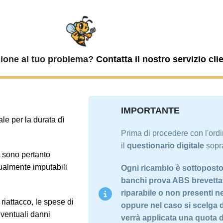
zione al tuo problema?
Contatta il nostro servizio clie
IMPORTANTE
ale per la durata dì
Prima di procedere con l'ord
il
questionario digitale
sopra
e sono pertanto
tualmente imputabili
Ogni ricambio è sottoposto a
banchi prova ABS brevettati
riparabile o non presenti n
riattacco, le spese di
oppure nel caso si scelga 
eventuali danni
verrà applicata una quota di