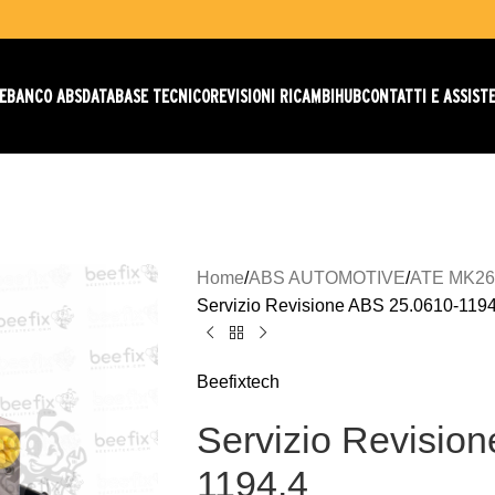
E
BANCO ABS
DATABASE TECNICO
REVISIONI RICAMBI
HUB
CONTATTI E ASSIST
Home
ABS AUTOMOTIVE
ATE MK26
Servizio Revisione ABS 25.0610-1194
Beefixtech
Servizio Revisio
1194.4