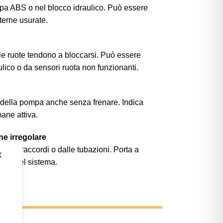
mpa ABS o nel blocco idraulico. Può essere
nterne usurate.
le ruote tendono a bloccarsi. Può essere
lico o da sensori ruota non funzionanti.
ne della pompa anche senza frenare. Indica
ane attiva.
one irregolare
, dai raccordi o dalle tubazioni. Porta a
✕
zione del sistema.