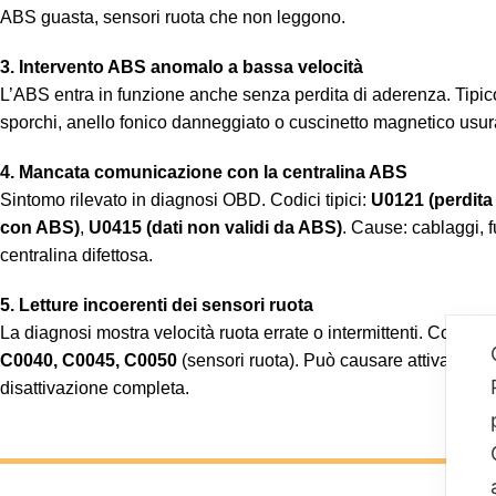
ABS guasta, sensori ruota che non leggono.
3. Intervento ABS anomalo a bassa velocità
L’ABS entra in funzione anche senza perdita di aderenza. Tipico
sporchi, anello fonico danneggiato o cuscinetto magnetico usur
4. Mancata comunicazione con la centralina ABS
Sintomo rilevato in diagnosi OBD. Codici tipici:
U0121 (perdit
con ABS)
,
U0415 (dati non validi da ABS)
. Cause: cablaggi, f
centralina difettosa.
5. Letture incoerenti dei sensori ruota
La diagnosi mostra velocità ruota errate o intermittenti. Codici f
C0040, C0045, C0050
(sensori ruota). Può causare attivazion
disattivazione completa.