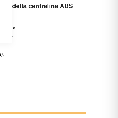
sto della centralina ABS
ompa ABS
ttronico
CAN