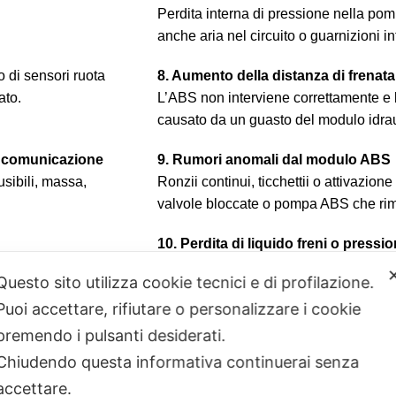
Perdita interna di pressione nella po
anche aria nel circuito o guarnizioni i
 di sensori ruota
8. Aumento della distanza di frenata
ato.
L’ABS non interviene correttamente e 
causato da un guasto del modulo idrau
a comunicazione
9. Rumori anomali dal modulo ABS
usibili, massa,
Ronzii continui, ticchettii o attivazio
valvole bloccate o pompa ABS che rim
10. Perdita di liquido freni o pressi
requenti:
C0035,
Può provenire dal blocco idraulico ABS
Questo sito utilizza cookie tecnici e di profilazione.
e ABS indesiderata o
frenata instabile e possibile disattiva
Puoi accettare, rifiutare o personalizzare i cookie
premendo i pulsanti desiderati.
Chiudendo questa informativa continuerai senza
accettare.