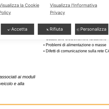
 questo
Cause frequenti del gua
Visualizza la Cookie
Visualizza l'Informativa
Policy
Privacy
25061011944
• Usura o bloccaggio del motorino p
Accetta
Rifiuta
Personalizza
 troviamo:
• Infiltrazioni di umidità nel modulo ele
• Guasti alle elettrovalvole idrauliche
• Problemi di alimentazione o masse
• Difetti di comunicazione sulla rete 
 associati ai moduli
eicolo e alla