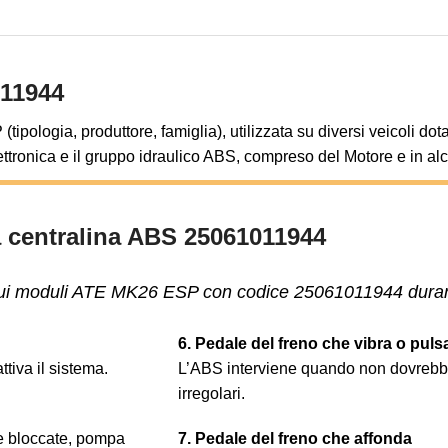
011944
pologia, produttore, famiglia), utilizzata su diversi veicoli dot
lettronica e il gruppo idraulico ABS, compreso del Motore e in al
a centralina ABS 25061011944
 sui moduli ATE MK26 ESP con codice 25061011944 durante
6. Pedale del freno che vibra o pul
tiva il sistema.
L’ABS interviene quando non dovrebbe.
irregolari.
ne bloccate, pompa
7. Pedale del freno che affonda