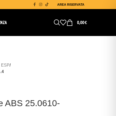
AREA RISERVATA
ENZA
0,00
€
 ESP
.4
ne ABS 25.0610-