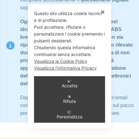
soprastante in tutte le sue parti.
✕
Questo sito utilizza cookie tecnici
e di profilazione.
Ogni ricambio è sottoposto a rigorosi test
Puoi accettare, rifiutare o
idraulici ed elettronici su banchi prova ABS
personalizzare i cookie premendo i
brevettati. Nel caso in cui il ricambio non sia
pulsanti desiderati.
riparabile o non presenti nessun guasto rilevato
Chiudendo questa informativa
durante i test, oppure nel caso si scelga di non
continuerai senza accettare.
procedere con la riparazione ABS, verrà
Visualizza la Cookie Policy
Visualizza l'Informativa Privacy
applicata una quota di € 60,00 per la gestione
della pratica e per i test meccanici ed elettronici
dell'ABS.
Accetta
Dopo la conferma dell'ordine, riceverete un'email
Rifiuta
contenente la lettera di vettura da apporre sul pacco
per il ritiro del Ricambio da spedire e riparare.
Personalizza