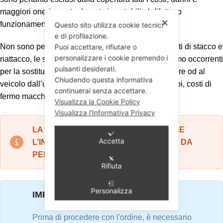
maggiori oneri eventualmente imputabili al difettoso
✕
funzionamento degli stessi.
Questo sito utilizza cookie tecnici
e di profilazione.
Puoi accettare, rifiutare o
Non sono pertanto contemplati nella garanzia i costi di stacco e
personalizzare i cookie premendo i
riattacco, le spese di trasporto, i materiali dì consumo occorrenti
pulsanti desiderati.
per la sostituzione, eventuali danni arrecati al motore od al
Chiudendo questa informativa
veicolo dall’utilizzo corretto od improprio dei ricambi, costi di
continuerai senza accettare.
fermo macchina, etc...
Visualizza la Cookie Policy
Visualizza l'Informativa Privacy
LA GARANZIA RESTA VALIDA SOLO SE
Accetta
L’INSTALLAZIONE VIENE EFFETUATA DA
PERSONALE QUALIFITICATO.
Rifiuta
Personalizza
IMPORTANTE
Prima di procedere con l'ordine, è necessario