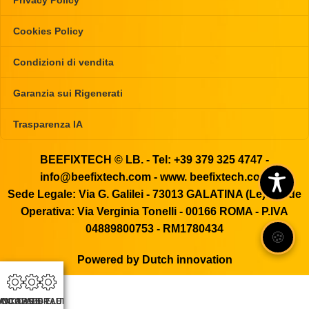
Cookies Policy
Condizioni di vendita
Garanzia sui Rigenerati
Trasparenza IA
BEEFIXTECH © LB. - Tel: +39 379 325 4747 -
info@beefixtech.com
- www. beefixtech.com
Sede Legale: Via G. Galilei - 73013 GALATINA (Le) - Sede
Operativa: Via Verginia Tonelli - 00166 ROMA - P.IVA
04889800753 - RM1780434
🍪
Powered by Dutch innovation
CO ABS IDRAULICO
ANCO ABS
ANCO ABS ELETTRONICO