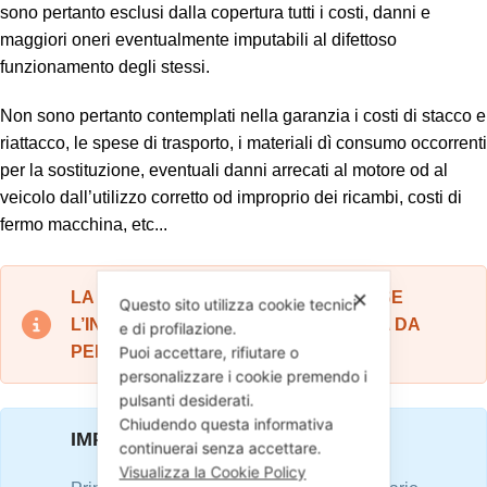
sono pertanto esclusi dalla copertura tutti i costi, danni e
maggiori oneri eventualmente imputabili al difettoso
funzionamento degli stessi.
Non sono pertanto contemplati nella garanzia i costi di stacco e
riattacco, le spese di trasporto, i materiali dì consumo occorrenti
per la sostituzione, eventuali danni arrecati al motore od al
veicolo dall’utilizzo corretto od improprio dei ricambi, costi di
fermo macchina, etc...
LA GARANZIA RESTA VALIDA SOLO SE
✕
Questo sito utilizza cookie tecnici
L’INSTALLAZIONE VIENE EFFETUATA DA
e di profilazione.
PERSONALE QUALIFITICATO.
Puoi accettare, rifiutare o
personalizzare i cookie premendo i
pulsanti desiderati.
Chiudendo questa informativa
IMPORTANTE
continuerai senza accettare.
Visualizza la Cookie Policy