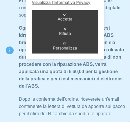
Prima di procedere con l'ordine, è necessario
Visualizza l'Informativa Privacy
compilare accuratamente il
questionario digitale
soprastante in tutte le sue parti.
Accetta
Ogni ricambio è sottoposto a rigorosi test
Rifiuta
idraulici ed elettronici su banchi prova ABS
brevettati. Nel caso in cui il ricambio non sia
Personalizza
riparabile o non presenti nessun guasto rilevato
durante i test, oppure nel caso si scelga di non
procedere con la riparazione ABS, verrà
applicata una quota di € 60,00 per la gestione
della pratica e per i test meccanici ed elettronici
dell'ABS.
Dopo la conferma dell'ordine, riceverete un'email
contenente la lettera di vettura da apporre sul pacco
per il ritiro del Ricambio da spedire e riparare.