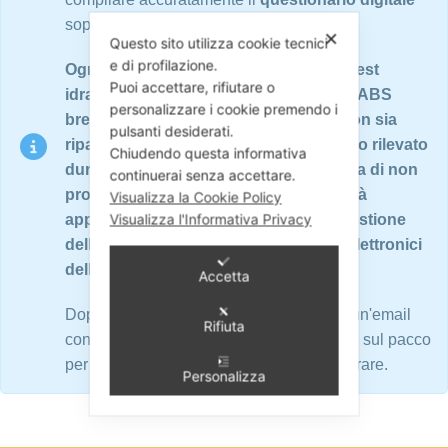
soprastante in tutte le sue parti.
✕
Questo sito utilizza cookie tecnici
e di profilazione.
Ogni ricambio è sottoposto a rigorosi test
Puoi accettare, rifiutare o
idraulici ed elettronici su banchi prova ABS
personalizzare i cookie premendo i
brevettati. Nel caso in cui il ricambio non sia
pulsanti desiderati.
riparabile o non presenti nessun guasto rilevato
Chiudendo questa informativa
durante i test, oppure nel caso si scelga di non
continuerai senza accettare.
procedere con la riparazione ABS, verrà
Visualizza la Cookie Policy
Visualizza l'Informativa Privacy
applicata una quota di € 60,00 per la gestione
della pratica e per i test meccanici ed elettronici
dell'ABS.
Accetta
Dopo la conferma dell'ordine, riceverete un'email
Rifiuta
contenente la lettera di vettura da apporre sul pacco
per il ritiro del Ricambio da spedire e riparare.
Personalizza