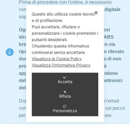
Prima di procedere con l'ordine, è necessario
compilare accuratamente il
questionario digitale
✕
Questo sito utilizza cookie tecnici
soprastante in tutte le sue parti.
e di profilazione.
Puoi accettare, rifiutare o
Ogni ricambio è sottoposto a rigorosi test
personalizzare i cookie premendo i
idraulici ed elettronici su banchi prova ABS
pulsanti desiderati.
brevettati. Nel caso in cui il ricambio non sia
Chiudendo questa informativa
riparabile o non presenti nessun guasto rilevato
continuerai senza accettare.
Visualizza la Cookie Policy
durante i test, oppure nel caso si scelga di non
Visualizza l'Informativa Privacy
procedere con la riparazione ABS, verrà
applicata una quota di € 60,00 per la gestione
della pratica e per i test meccanici ed elettronici
Accetta
dell'ABS.
Rifiuta
Dopo la conferma dell'ordine, riceverete un'email
contenente la lettera di vettura da apporre sul pacco
Personalizza
per il ritiro del Ricambio da spedire e riparare.