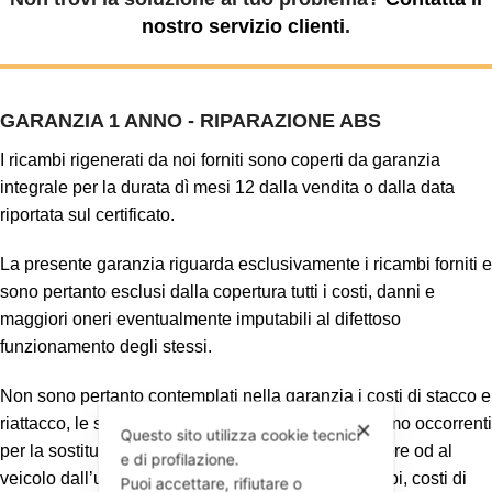
nostro servizio clienti
.
GARANZIA 1 ANNO - RIPARAZIONE ABS
I ricambi rigenerati da noi forniti sono coperti da garanzia
integrale per la durata dì mesi 12 dalla vendita o dalla data
riportata sul certificato.
La presente garanzia riguarda esclusivamente i ricambi forniti e
sono pertanto esclusi dalla copertura tutti i costi, danni e
maggiori oneri eventualmente imputabili al difettoso
funzionamento degli stessi.
Non sono pertanto contemplati nella garanzia i costi di stacco e
riattacco, le spese di trasporto, i materiali dì consumo occorrenti
✕
Questo sito utilizza cookie tecnici
per la sostituzione, eventuali danni arrecati al motore od al
e di profilazione.
veicolo dall’utilizzo corretto od improprio dei ricambi, costi di
Puoi accettare, rifiutare o