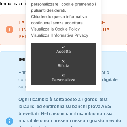
fermo macchina, etc...
personalizzare i cookie premendo i
pulsanti desiderati.
Chiudendo questa informativa
LA GARANZIA RESTA VALIDA SOLO SE
continuerai senza accettare.
Visualizza la Cookie Policy
L’INSTALLAZIONE VIENE EFFETUATA DA
Visualizza l'Informativa Privacy
PERSONALE QUALIFITICATO.
Accetta
IMPORTANTE
Rifiuta
Prima di procedere con l'ordine, è necessario
compilare accuratamente il
questionario digitale
Personalizza
soprastante in tutte le sue parti.
Ogni ricambio è sottoposto a rigorosi test
idraulici ed elettronici su banchi prova ABS
brevettati. Nel caso in cui il ricambio non sia
riparabile o non presenti nessun guasto rilevato