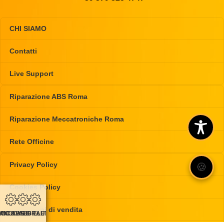
CHI SIAMO
Contatti
Live Support
Riparazione ABS Roma
Riparazione Meccatroniche Roma
Rete Officine
Privacy Policy
🍪
Cookies Policy
Condizioni di vendita
CO ABS IDRAULICO
ANCO ABS
ANCO ABS ELETTRONICO