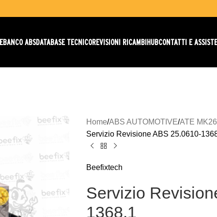
E
BANCO ABS
DATABASE TECNICO
REVISIONI RICAMBI
HUB
CONTATTI E ASSIST
Home
ABS AUTOMOTIVE
ATE MK26
Servizio Revisione ABS 25.0610-136
Beefixtech
Servizio Revisio
1368.1