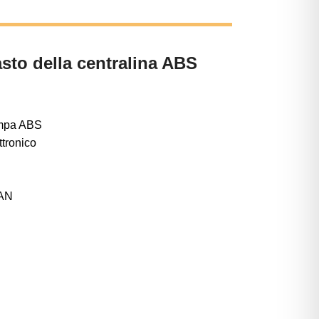
sto della centralina ABS
ompa ABS
ttronico
CAN