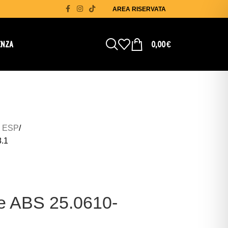
AREA RISERVATA
ENZA
0,00
€
 ESP
8.1
ne ABS 25.0610-