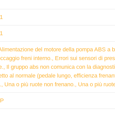
.1
.1
Alimentazione del motore della pompa ABS a b
caggio freni interno., Errori sui sensori di pres
e., Il gruppo abs non comunica con la diagnostic
etto al normale (pedale lungo, efficienza frena
 Una o più ruote non frenano., Una o più ruot
SP