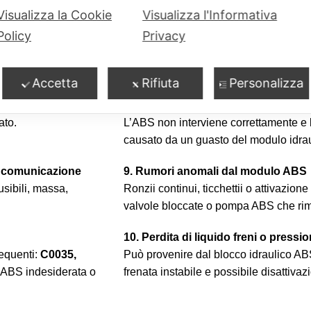
irregolari.
Visualizza la Cookie
Visualizza l'Informativa
Policy
Privacy
ne bloccate, pompa
7. Pedale del freno che affonda
Perdita interna di pressione nella po
anche aria nel circuito o guarnizioni i
Accetta
Rifiuta
Personalizza
 di sensori ruota
8. Aumento della distanza di frenata
ato.
L’ABS non interviene correttamente e 
causato da un guasto del modulo idrau
a comunicazione
9. Rumori anomali dal modulo ABS
usibili, massa,
Ronzii continui, ticchettii o attivazio
valvole bloccate o pompa ABS che rim
10. Perdita di liquido freni o pressi
requenti:
C0035,
Può provenire dal blocco idraulico ABS
e ABS indesiderata o
frenata instabile e possibile disattiva