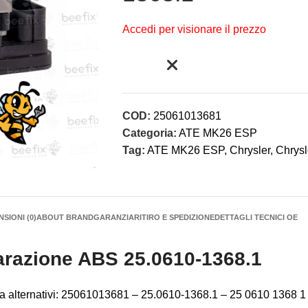
Accedi per visionare il prezzo
COD:
25061013681
Categoria:
ATE MK26 ESP
Tag:
ATE MK26 ESP
,
Chrysler
,
Chrys
SIONI (0)
ABOUT BRAND
GARANZIA
RITIRO E SPEDIZIONE
DETTAGLI TECNICI OE
arazione ABS 25.0610-1368.1
cerca alternativi: 25061013681 – 25.0610-1368.1 – 25 0610 1368 