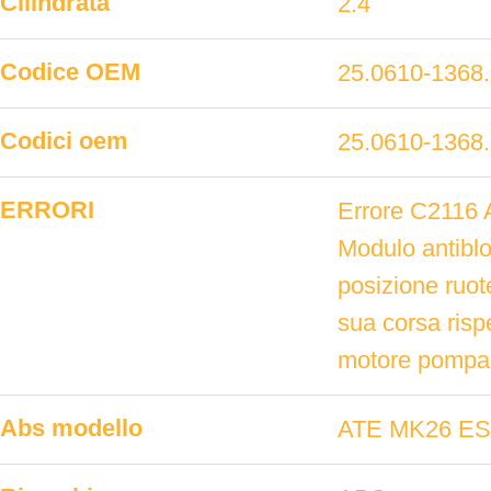
Cilindrata
2.4
Codice OEM
25.0610-1368
Codici oem
25.0610-1368
ERRORI
Errore C2116 
Modulo antibloc
posizione ruot
sua corsa risp
motore pompa.,
Abs modello
ATE MK26 E