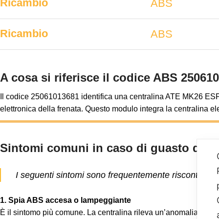
Ricambio
ABS
Ricambio
ABS
A cosa si riferisce il codice ABS 25061
Il codice 25061013681 identifica una centralina ATE MK26 ESP (ti
elettronica della frenata. Questo modulo integra la centralina e
Sintomi comuni in caso di guasto dell
I seguenti sintomi sono frequentemente riscontrati
1. Spia ABS accesa o lampeggiante
È il sintomo più comune. La centralina rileva un’anomalia e disat