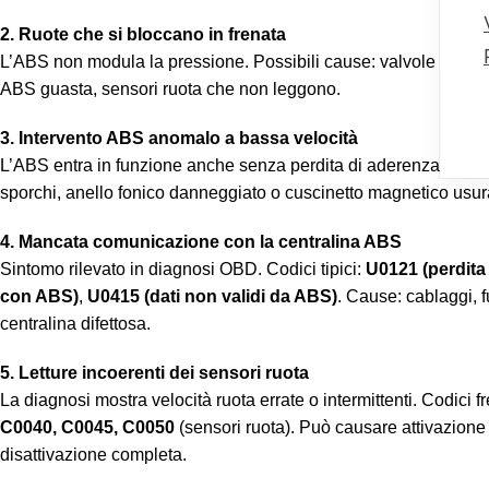
2. Ruote che si bloccano in frenata
L’ABS non modula la pressione. Possibili cause: valvole inter
ABS guasta, sensori ruota che non leggono.
3. Intervento ABS anomalo a bassa velocità
L’ABS entra in funzione anche senza perdita di aderenza. Tipico
sporchi, anello fonico danneggiato o cuscinetto magnetico usur
4. Mancata comunicazione con la centralina ABS
Sintomo rilevato in diagnosi OBD. Codici tipici:
U0121 (perdit
con ABS)
,
U0415 (dati non validi da ABS)
. Cause: cablaggi, f
centralina difettosa.
5. Letture incoerenti dei sensori ruota
La diagnosi mostra velocità ruota errate o intermittenti. Codici f
C0040, C0045, C0050
(sensori ruota). Può causare attivazion
disattivazione completa.