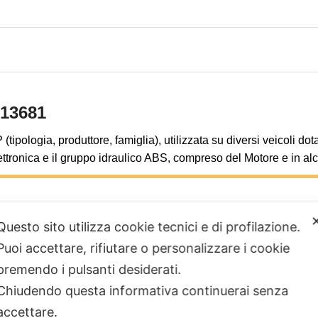
013681
pologia, produttore, famiglia), utilizzata su diversi veicoli dot
lettronica e il gruppo idraulico ABS, compreso del Motore e in al
a centralina ABS 25061013681
Questo sito utilizza cookie tecnici e di profilazione.
Puoi accettare, rifiutare o personalizzare i cookie
 sui moduli ATE MK26 ESP con codice 25061013681 durante
premendo i pulsanti desiderati.
Chiudendo questa informativa continuerai senza
6. Pedale del freno che vibra o pul
tiva il sistema.
L’ABS interviene quando non dovrebbe.
accettare.